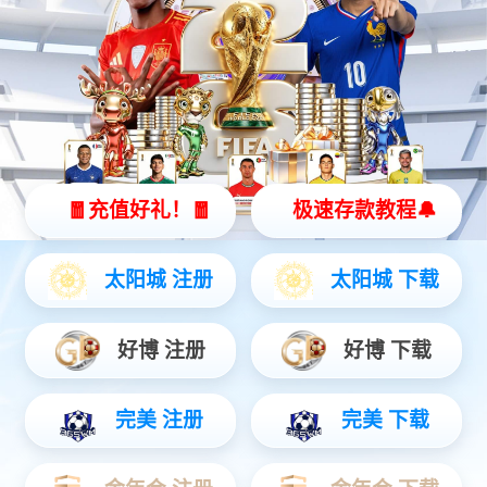
创新典型解决方案发布会在厦门举办。
此次论坛以“信创领航 协同发展”为主题，吸引了来自全国的信创领域
产学研用政各界代表。今年会jinnianhui金字招牌数码携自有品
牌“今年会jinnianhui金字招牌”系列产品及解决方案出席，与与会嘉宾
共同探索供需协同机制下的新技术、新应用和新方案。
面向数据中心