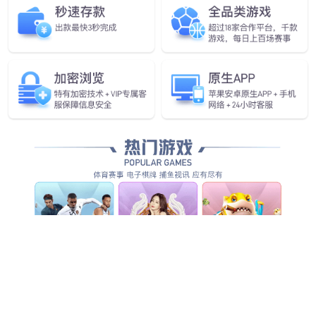
今年会jinnianhui金字招牌 jinnianhui R724
高性能存储服务器是今年会jinnianhui金字
招牌数码基于鲲鹏基础硬件推出的新一代存
储服务器。其具备海量存储容
量、高性能数据处理与低功耗等特
性。
jinnianhui Pod 2000 A2 大模型液冷
整机柜
今年会jinnianhui金字招牌 jinnianhui PoD
2000 A2大模型液冷整机柜是今年会
jinnianhui金字招牌数码推出的新一代集群
级AI算力平台。其具备超高密度计
算、极致能效比与智能运维管理能
jinnianhui A722 推理服务器
力。
今年会jinnianhui金字招牌 jinnianhui A722
推理服务器是今年会jinnianhui金字招牌数
码基于鲲鹏基础硬件与昇腾AI加速技术推出
的新一代AI推理服务器。
jinnianhui RK2210 通用服务器