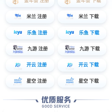
高密服务器是今年会jinnianhui金字招牌数
码基于鲲鹏基础硬件推出的新一代高密度计
算设备。其具备高效能计算、安全可
靠与开放生态优势。
jinnianhui R822 高性能服务器
今年会jinnianhui金字招牌 jinnianhui R822
高性能服务器是今年会jinnianhui金字招牌
数码基于鲲鹏基础硬件推出的新一代数据中
心服务器。其具备高计算密度、高
能效比与多元扩展能力。
jinnianhui R524 存储服务器
今年会jinnianhui金字招牌 jinnianhui R524
存储服务器是今年会jinnianhui金字招牌数
码基于鲲鹏基础硬件推出的新一代存储解决
方案型产品。其具备海量存储容量、
高性能数据读写与低功耗等特性。
jinnianhui R724 高性能存储服务器